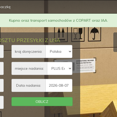
paczkę
Kupno oraz transport samochodów z COPART oraz IAA.
SZTU PRZESYŁKI Z USA
ga
kraj doręczenia:
s)
miejsce nadania:
s)
Data nadania:
s)
OBLICZ