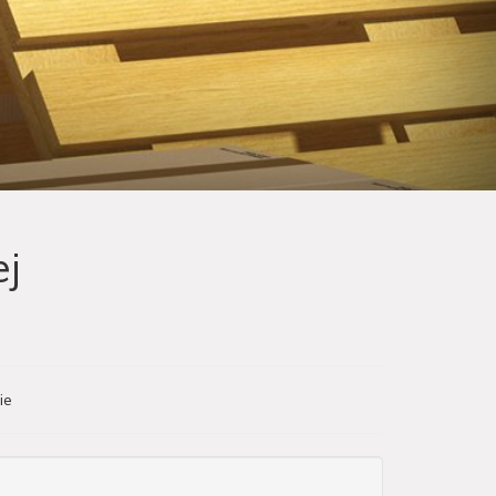
ej
ie