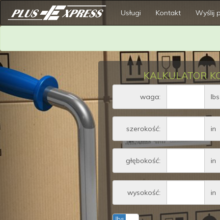
Usługi
Kontakt
Wyślij 
KALKULATOR KO
Wa
waga:
lbs
Amount (in dollar
szerokość:
in
Amount (in dollar
głębokość:
in
Amount (in dollar
wysokość:
in
lbs
kg